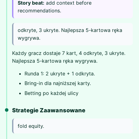
Story beat:
add context before
recommendations.
odkryte, 3 ukryte. Najlepsza 5-kartowa ręka
wygrywa.
Każdy gracz dostaje 7 kart, 4 odkryte, 3 ukryte.
Najlepsza 5-kartowa ręka wygrywa.
Runda 1: 2 ukryte + 1 odkryta.
Bring-in dla najniższej karty.
Betting po każdej ulicy
Strategie Zaawansowane
fold equity.