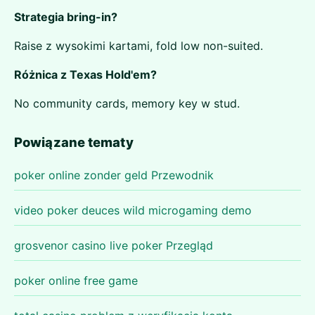
Strategia bring-in?
Raise z wysokimi kartami, fold low non-suited.
Różnica z Texas Hold'em?
No community cards, memory key w stud.
Powiązane tematy
poker online zonder geld Przewodnik
video poker deuces wild microgaming demo
grosvenor casino live poker Przegląd
poker online free game