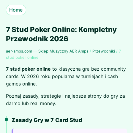
Home
7 Stud Poker Online: Kompletny
Przewodnik 2026
aer-amps.com — Sklep Muzyczny AER Amps
/
Przewodniki
/
7
stud poker online
7 stud poker online
to klasyczna gra bez community
cards. W 2026 roku popularna w turniejach i cash
games online.
Poznaj zasady, strategie i najlepsze strony do gry za
darmo lub real money.
Zasady Gry w 7 Card Stud