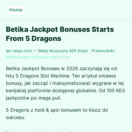
Home
Betika Jackpot Bonuses Starts
From 5 Dragons
aer-amps.com — Sklep Muzyczny AER Amps
/
Przewodniki
/
betika jackpot bonuses starts from
Betika Jackpot Bonuses w 2026 zaczynają się od
hitu 5 Dragons Slot Machine. Ten artykuł omawia
bonusy, jak zacząć i maksymalizować wygrane w tej
kenijskiej platformie dostępnej globalnie. Od 100 KES
jackpotów po mega puli.
5 Dragons z hold & spin bonusem to klucz do
sukcesu.