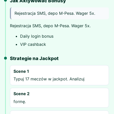
Jak Aktywować Bonusy
Rejestracja SMS, depo M-Pesa. Wager 5x.
Rejestracja SMS, depo M-Pesa. Wager 5x.
Daily login bonus
VIP cashback
Strategie na Jackpot
Scene 1
Typuj 17 meczów w jackpot. Analizuj
Scene 2
formę.