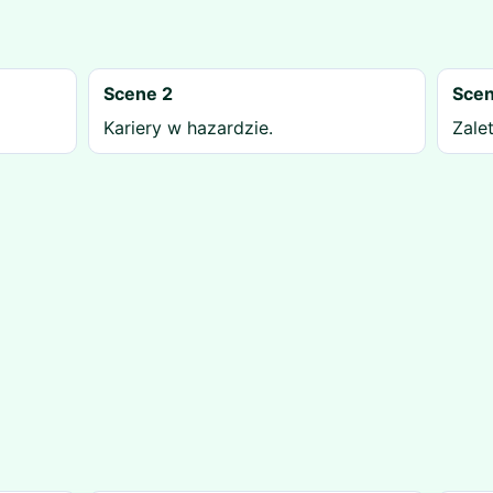
Scene 2
Scen
Kariery w hazardzie.
Zale