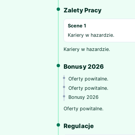
Zalety Pracy
Scene 1
Kariery w hazardzie.
Kariery w hazardzie.
Bonusy 2026
Oferty powitalne.
Oferty powitalne.
Bonusy 2026
Oferty powitalne.
Regulacje