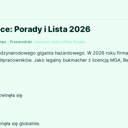
ce: Porady i Lista 2026
Amps
/
Przewodniki
/
betsson malta office Porady
iędzynarodowego giganta hazardowego. W 2026 roku firma 
ółpracowników. Jako legalny bukmacher z licencją MGA, Be
zwinęła się
nęła się globalnie.