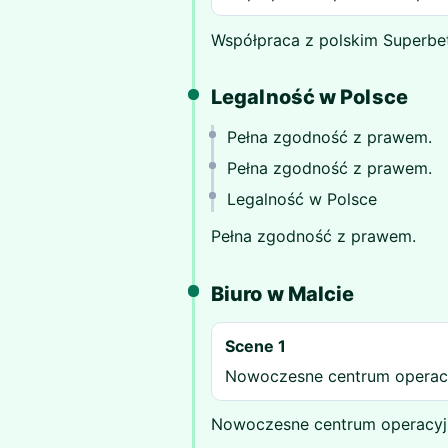
Współpraca z polskim Superbet
Legalność w Polsce
Pełna zgodność z prawem.
Pełna zgodność z prawem.
Legalność w Polsce
Pełna zgodność z prawem.
Biuro w Malcie
Scene 1
Nowoczesne centrum operac
Nowoczesne centrum operacyj