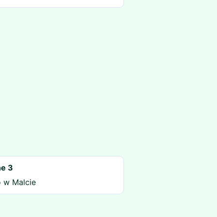
e 3
o w Malcie