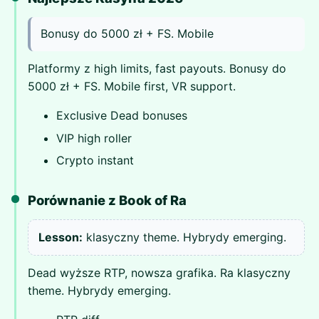
Bonusy do 5000 zł + FS. Mobile
Platformy z high limits, fast payouts. Bonusy do
5000 zł + FS. Mobile first, VR support.
Exclusive Dead bonuses
VIP high roller
Crypto instant
Porównanie z Book of Ra
Lesson:
klasyczny theme. Hybrydy emerging.
Dead wyższe RTP, nowsza grafika. Ra klasyczny
theme. Hybrydy emerging.