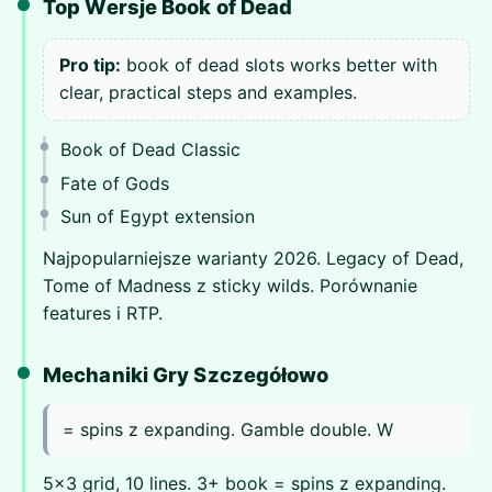
Top Wersje Book of Dead
Pro tip:
book of dead slots works better with
clear, practical steps and examples.
Book of Dead Classic
Fate of Gods
Sun of Egypt extension
Najpopularniejsze warianty 2026. Legacy of Dead,
Tome of Madness z sticky wilds. Porównanie
features i RTP.
Mechaniki Gry Szczegółowo
= spins z expanding. Gamble double. W
5x3 grid, 10 lines. 3+ book = spins z expanding.