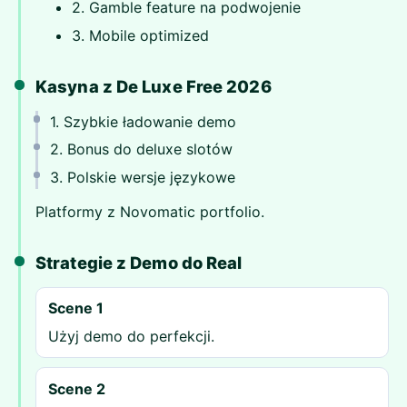
2. Gamble feature na podwojenie
3. Mobile optimized
Kasyna z De Luxe Free 2026
1. Szybkie ładowanie demo
2. Bonus do deluxe slotów
3. Polskie wersje językowe
Platformy z Novomatic portfolio.
Strategie z Demo do Real
Scene 1
Użyj demo do perfekcji.
Scene 2