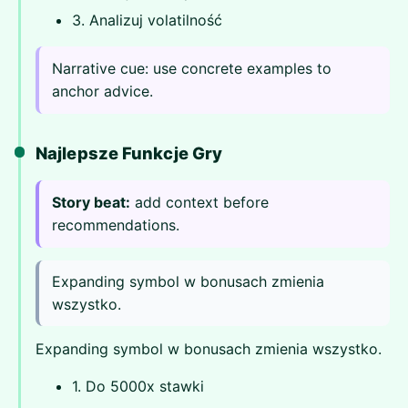
3. Analizuj volatilność
Narrative cue: use concrete examples to
anchor advice.
Najlepsze Funkcje Gry
Story beat:
add context before
recommendations.
Expanding symbol w bonusach zmienia
wszystko.
Expanding symbol w bonusach zmienia wszystko.
1. Do 5000x stawki