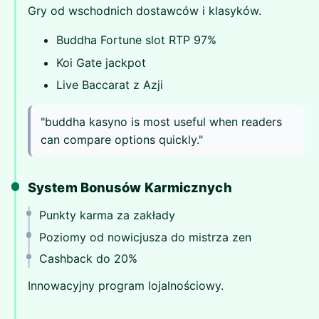
Gry od wschodnich dostawców i klasyków.
Buddha Fortune slot RTP 97%
Koi Gate jackpot
Live Baccarat z Azji
"buddha kasyno is most useful when readers
can compare options quickly."
System Bonusów Karmicznych
Punkty karma za zakłady
Poziomy od nowicjusza do mistrza zen
Cashback do 20%
Innowacyjny program lojalnościowy.