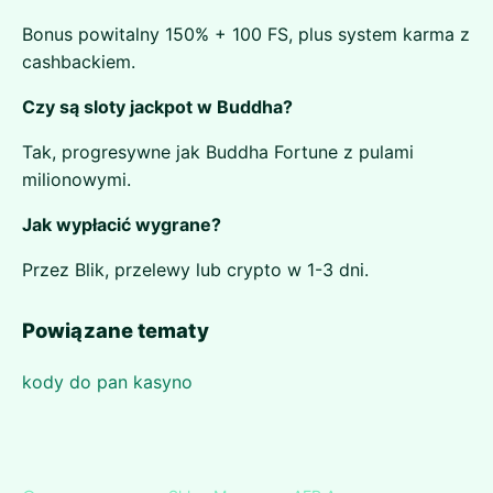
Bonus powitalny 150% + 100 FS, plus system karma z
cashbackiem.
Czy są sloty jackpot w Buddha?
Tak, progresywne jak Buddha Fortune z pulami
milionowymi.
Jak wypłacić wygrane?
Przez Blik, przelewy lub crypto w 1-3 dni.
Powiązane tematy
kody do pan kasyno