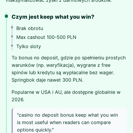
maksymalizować zyski z darmowych środków.
Czym jest keep what you win?
Brak obrotu
Max cashout 100-500 PLN
Tylko sloty
To bonus no deposit, gdzie po spełnieniu prostych
warunków (np. weryfikacja), wygrane z free
spinów lub kredytu są wypłacalne bez wager.
Springbok daje nawet 300 PLN.
Popularne w USA i AU, ale dostępne globalnie w
2026.
"casino no deposit bonus keep what you win
is most useful when readers can compare
options quickly."