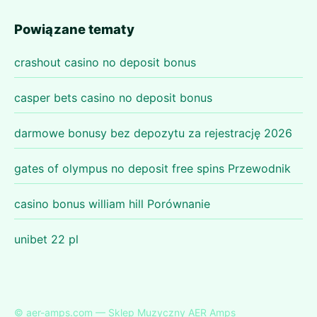
Powiązane tematy
crashout casino no deposit bonus
casper bets casino no deposit bonus
darmowe bonusy bez depozytu za rejestrację 2026
gates of olympus no deposit free spins Przewodnik
casino bonus william hill Porównanie
unibet 22 pl
© aer-amps.com — Sklep Muzyczny AER Amps