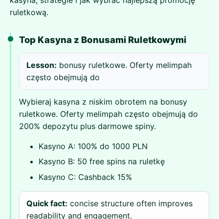
kasyna, strategie i jak wybrać najlepszą promocję
ruletkową.
Top Kasyna z Bonusami Ruletkowymi
Lesson:
bonusy ruletkowe. Oferty melimpah
często obejmują do
Wybieraj kasyna z niskim obrotem na bonusy
ruletkowe. Oferty melimpah często obejmują do
200% depozytu plus darmowe spiny.
Kasyno A: 100% do 1000 PLN
Kasyno B: 50 free spins na ruletkę
Kasyno C: Cashback 15%
Quick fact:
concise structure often improves
readability and engagement.