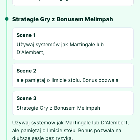
Strategie Gry z Bonusem Melimpah
Scene 1
Używaj systemów jak Martingale lub
D'Alembert,
Scene 2
ale pamiętaj o limicie stołu. Bonus pozwala
Scene 3
Strategie Gry z Bonusem Melimpah
Używaj systemów jak Martingale lub D'Alembert,
ale pamiętaj o limicie stołu. Bonus pozwala na
dłuższe sesje bez ryzyka.