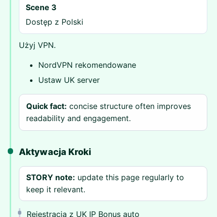
Scene 3
Dostęp z Polski
Użyj VPN.
NordVPN rekomendowane
Ustaw UK server
Quick fact:
concise structure often improves
readability and engagement.
Aktywacja Kroki
STORY note:
update this page regularly to
keep it relevant.
Rejestracja z UK IP Bonus auto