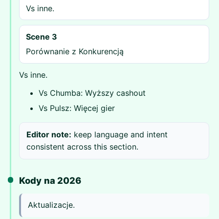
Vs inne.
Scene 3
Porównanie z Konkurencją
Vs inne.
Vs Chumba: Wyższy cashout
Vs Pulsz: Więcej gier
Editor note:
keep language and intent
consistent across this section.
Kody na 2026
Aktualizacje.