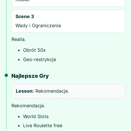
Scene 3
Wady i Ograniczenia
Realia.
Obrót 50x
Geo-restrykcje
Najlepsze Gry
Lesson:
Rekomendacje.
Rekomendacje.
World Slots
Live Roulette free