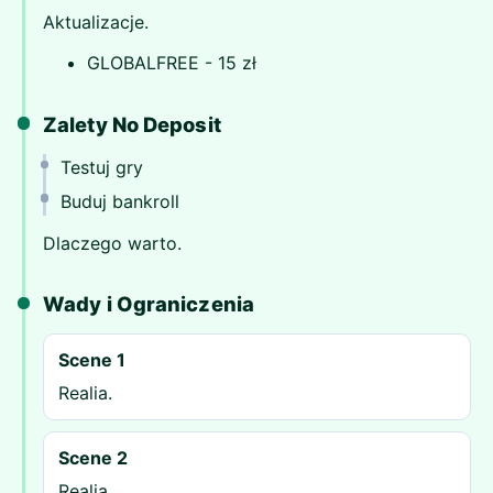
Aktualizacje.
GLOBALFREE - 15 zł
Zalety No Deposit
Testuj gry
Buduj bankroll
Dlaczego warto.
Wady i Ograniczenia
Scene 1
Realia.
Scene 2
Realia.