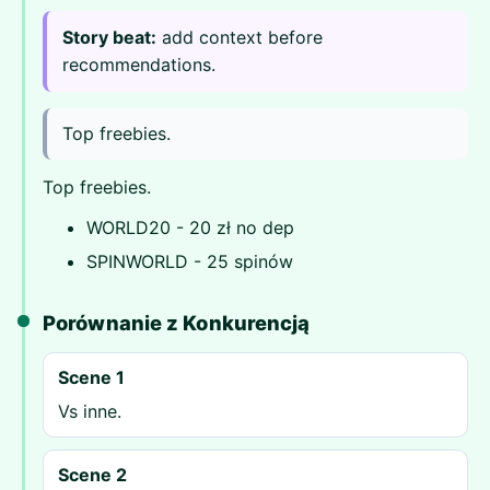
Story beat:
add context before
recommendations.
Top freebies.
Top freebies.
WORLD20 - 20 zł no dep
SPINWORLD - 25 spinów
Porównanie z Konkurencją
Scene 1
Vs inne.
Scene 2