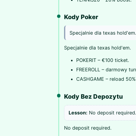
Kody Poker
Specjalnie dla texas hold'em
Specjalnie dla texas hold'em.
POKERIT – €100 ticket.
FREEROLL – darmowy turn
CASHGAME – reload 50%
Kody Bez Depozytu
Lesson:
No deposit required
No deposit required.