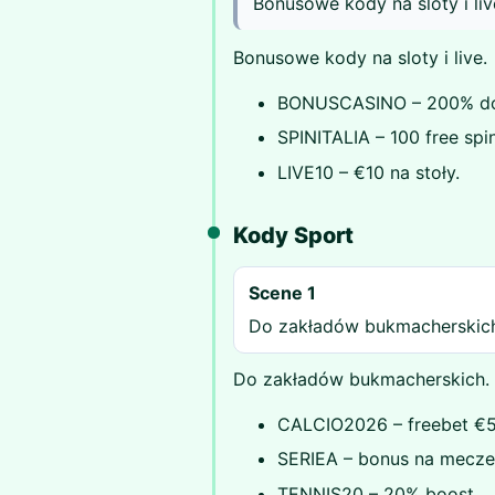
Bonusowe kody na sloty i liv
Bonusowe kody na sloty i live.
BONUSCASINO – 200% do
SPINITALIA – 100 free spi
LIVE10 – €10 na stoły.
Kody Sport
Scene 1
Do zakładów bukmacherskic
Do zakładów bukmacherskich.
CALCIO2026 – freebet €5
SERIEA – bonus na mecze
TENNIS20 – 20% boost.