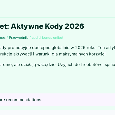
bet: Aktywne Kody 2026
Amps
/
Przewodniki
/
codici bonus unibet
ody promocyjne dostępne globalnie w 2026 roku. Ten artyku
trukcje aktywacji i warunki dla maksymalnych korzyści.
e promo, ale działają wszędzie. Użyj ich do freebetów i s
ore recommendations.