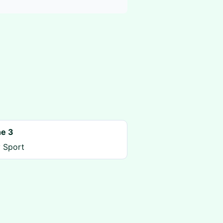
e 3
 Sport