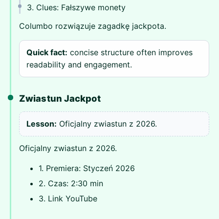
3. Clues: Fałszywe monety
Columbo rozwiązuje zagadkę jackpota.
Quick fact:
concise structure often improves
readability and engagement.
Zwiastun Jackpot
Lesson:
Oficjalny zwiastun z 2026.
Oficjalny zwiastun z 2026.
1. Premiera: Styczeń 2026
2. Czas: 2:30 min
3. Link YouTube