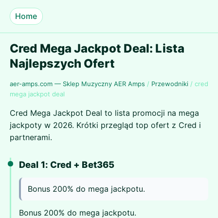
Home
Cred Mega Jackpot Deal: Lista
Najlepszych Ofert
aer-amps.com — Sklep Muzyczny AER Amps
/
Przewodniki
/
cred
mega jackpot deal
Cred Mega Jackpot Deal to lista promocji na mega
jackpoty w 2026. Krótki przegląd top ofert z Cred i
partnerami.
Deal 1: Cred + Bet365
Bonus 200% do mega jackpotu.
Bonus 200% do mega jackpotu.