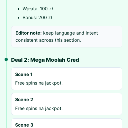
Wpłata: 100 zł
Bonus: 200 zł
Editor note:
keep language and intent
consistent across this section.
Deal 2: Mega Moolah Cred
Scene 1
Free spins na jackpot.
Scene 2
Free spins na jackpot.
Scene 3