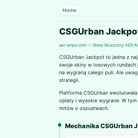
Home
CSGUrban Jackpot:
aer-amps.com — Sklep Muzyczny AER 
CSGUrban Jackpot to jedna z naj
swoje skiny w losowych rundach j
na wygraną całego puli. Ale uwag
strategii.
Platforma CSGUrban ewoluowała od
opłaty i wysokie wygrane. W tym
mitów o oszustwach.
Mechanika CSGUrban J