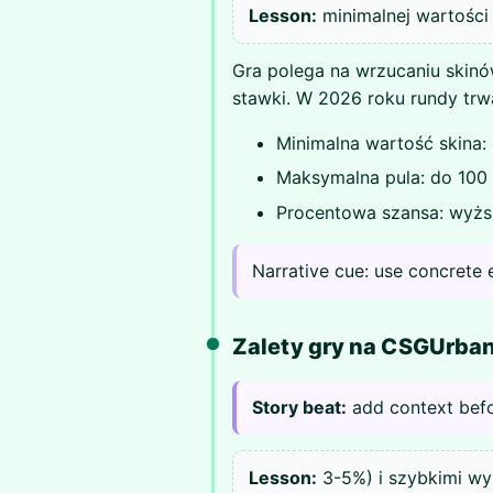
Lesson:
minimalnej wartości
Gra polega na wrzucaniu skinó
stawki. W 2026 roku rundy trwa
Minimalna wartość skina:
Maksymalna pula: do 10
Procentowa szansa: wyżs
Narrative cue: use concrete
Zalety gry na CSGUrba
Story beat:
add context bef
Lesson:
3-5%) i szybkimi wypł