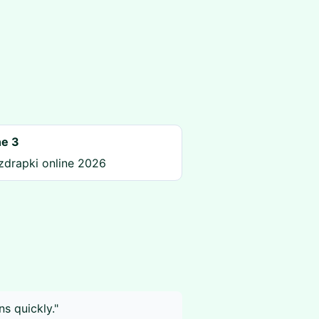
e 3
zdrapki online 2026
s quickly."