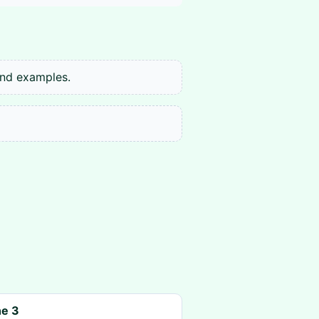
and examples.
e 3