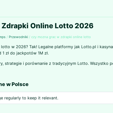
Zdrapki Online Lotto 2026
Amps
/
Przewodniki
/
czy mozna grac w zdrapki online lotto
lotto w 2026? Tak! Legalne platformy jak Lotto.pl i kasyna
1 zł do jackpotów 1M zł.
gry, strategie i porównanie z tradycyjnym Lotto. Wszystko 
ne w Polsce
 regularly to keep it relevant.