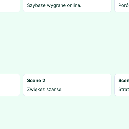
Szybsze wygrane online.
Poró
Scene 2
Scen
Zwiększ szanse.
Strat