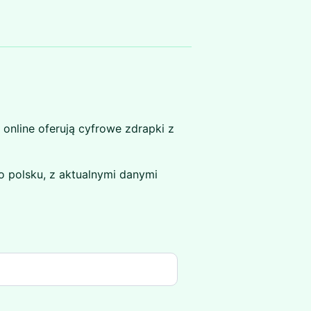
 online oferują cyfrowe zdrapki z
po polsku, z aktualnymi danymi