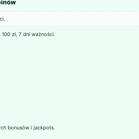
pinów
ci.
100 zł, 7 dni ważności.
ch bonusów i jackpots.