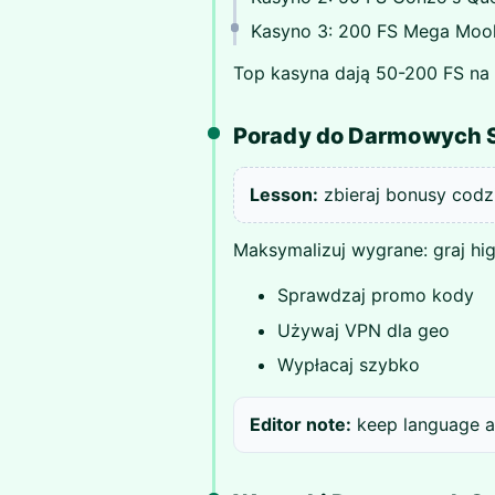
Kasyno 3: 200 FS Mega Moo
Top kasyna dają 50-200 FS na 
Porady do Darmowych 
Lesson:
zbieraj bonusy codzi
Maksymalizuj wygrane: graj hig
Sprawdzaj promo kody
Używaj VPN dla geo
Wypłacaj szybko
Editor note:
keep language an