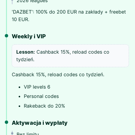
2026 leagues
'DAZBET': 100% do 200 EUR na zakłady + freebet
10 EUR.
Weekly i VIP
Lesson:
Cashback 15%, reload codes co
tydzień.
Cashback 15%, reload codes co tydzień.
VIP levels 6
Personal codes
Rakeback do 20%
Aktywacja i wypłaty
Bez limitu