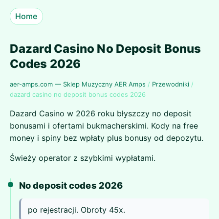
Home
Dazard Casino No Deposit Bonus
Codes 2026
aer-amps.com — Sklep Muzyczny AER Amps
/
Przewodniki
/
dazard casino no deposit bonus codes 2026
Dazard Casino w 2026 roku błyszczy no deposit
bonusami i ofertami bukmacherskimi. Kody na free
money i spiny bez wpłaty plus bonusy od depozytu.
Świeży operator z szybkimi wypłatami.
No deposit codes 2026
po rejestracji. Obroty 45x.