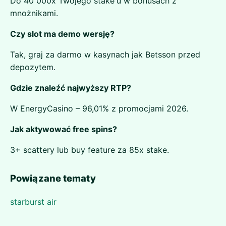
Do 40 000x Twojego stake'u w bonusach z
mnożnikami.
Czy slot ma demo wersję?
Tak, graj za darmo w kasynach jak Betsson przed
depozytem.
Gdzie znaleźć najwyższy RTP?
W EnergyCasino – 96,01% z promocjami 2026.
Jak aktywować free spins?
3+ scattery lub buy feature za 85x stake.
Powiązane tematy
starburst air