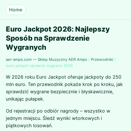
Home
Euro Jackpot 2026: Najlepszy
Sposób na Sprawdzenie
Wygranych
aer-amps.com — Sklep Muzyczny AER Amps
/
Przewodniki
/
euro jackpot sprawdz wygrane 2026
W 2026 roku Euro Jackpot oferuje jackpoty do 250
mln euro. Ten przewodnik pokaże krok po kroku, jak
sprawdzić wygrane bezpiecznie i błyskawicznie,
unikając pułapek.
Od rejestracji po odbiór nagrody – wszystko w
jednym miejscu. Śledź wyniki wtorkowych i
piątkowych losowań.