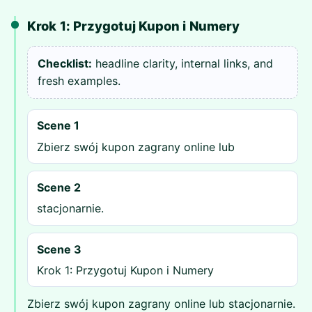
Krok 1: Przygotuj Kupon i Numery
Checklist:
headline clarity, internal links, and
fresh examples.
Scene 1
Zbierz swój kupon zagrany online lub
Scene 2
stacjonarnie.
Scene 3
Krok 1: Przygotuj Kupon i Numery
Zbierz swój kupon zagrany online lub stacjonarnie.