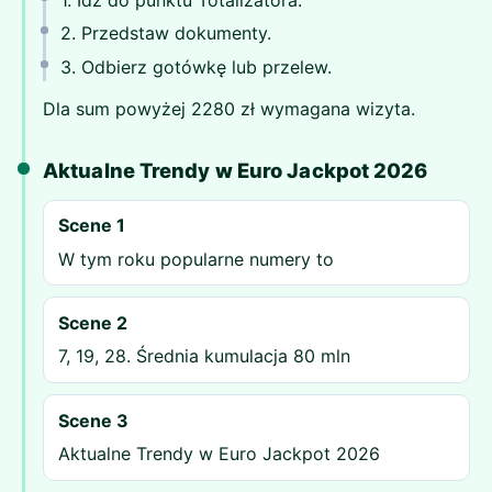
2. Przedstaw dokumenty.
3. Odbierz gotówkę lub przelew.
Dla sum powyżej 2280 zł wymagana wizyta.
Aktualne Trendy w Euro Jackpot 2026
Scene 1
W tym roku popularne numery to
Scene 2
7, 19, 28. Średnia kumulacja 80 mln
Scene 3
Aktualne Trendy w Euro Jackpot 2026