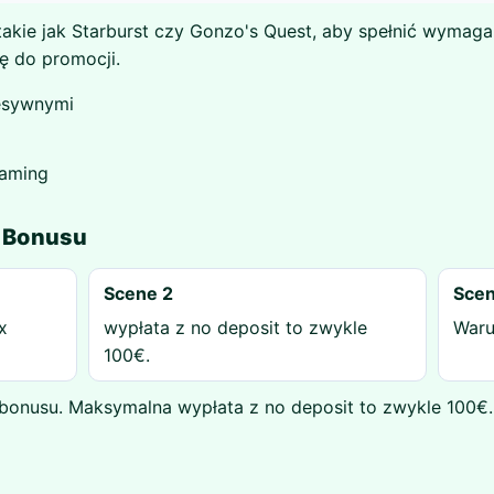
akie jak Starburst czy Gonzo's Quest, aby spełnić wymagan
ę do promocji.
resywnymi
gaming
a Bonusu
Scene 2
Scen
x
wypłata z no deposit to zwykle
Waru
100€.
bonusu. Maksymalna wypłata z no deposit to zwykle 100€.