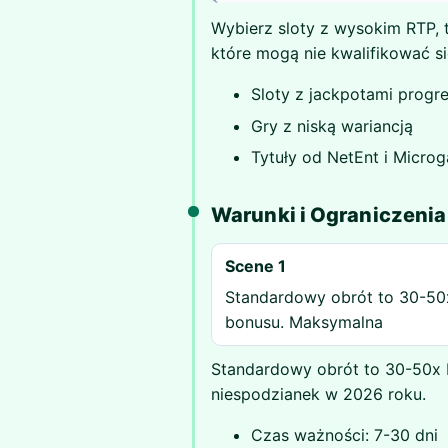
Wybierz sloty z wysokim RTP, t
które mogą nie kwalifikować si
Sloty z jackpotami prog
Gry z niską wariancją
Tytuły od NetEnt i Micro
Warunki i Ograniczeni
Scene 1
Standardowy obrót to 30-50
bonusu. Maksymalna
Standardowy obrót to 30-50x 
niespodzianek w 2026 roku.
Czas ważności: 7-30 dni