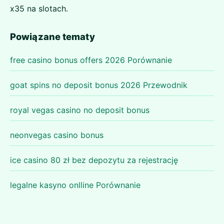
x35 na slotach.
Powiązane tematy
free casino bonus offers 2026 Porównanie
goat spins no deposit bonus 2026 Przewodnik
royal vegas casino no deposit bonus
neonvegas casino bonus
ice casino 80 zł bez depozytu za rejestrację
legalne kasyno onlline Porównanie