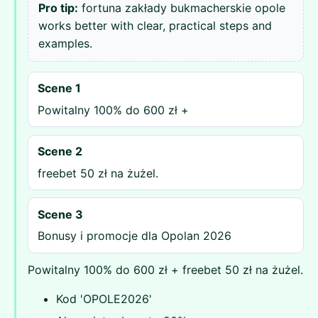
Pro tip:
fortuna zakłady bukmacherskie opole
works better with clear, practical steps and
examples.
Scene 1
Powitalny 100% do 600 zł +
Scene 2
freebet 50 zł na żużel.
Scene 3
Bonusy i promocje dla Opolan 2026
Powitalny 100% do 600 zł + freebet 50 zł na żużel.
Kod 'OPOLE2026'