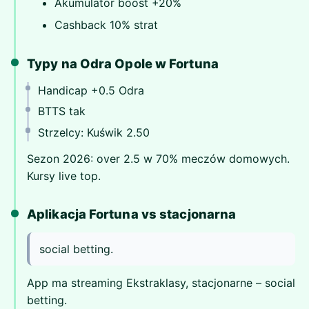
Akumulator boost +20%
Cashback 10% strat
Typy na Odra Opole w Fortuna
Handicap +0.5 Odra
BTTS tak
Strzelcy: Kuświk 2.50
Sezon 2026: over 2.5 w 70% meczów domowych.
Kursy live top.
Aplikacja Fortuna vs stacjonarna
social betting.
App ma streaming Ekstraklasy, stacjonarne – social
betting.