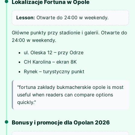
Lokalizacje Fortuna w Opole
Lesson:
Otwarte do 24:00 w weekendy.
Główne punkty przy stadionie i galerii. Otwarte do
24:00 w weekendy.
ul. Oleska 12 – przy Odrze
CH Karolina – ekran 8K
Rynek – turystyczny punkt
"fortuna zakłady bukmacherskie opole is most
useful when readers can compare options
quickly."
Bonusy i promocje dla Opolan 2026