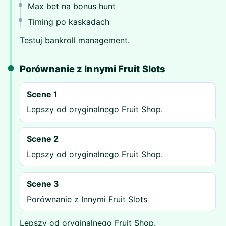
Max bet na bonus hunt
Timing po kaskadach
Testuj bankroll management.
Porównanie z Innymi Fruit Slots
Scene 1
Lepszy od oryginalnego Fruit Shop.
Scene 2
Lepszy od oryginalnego Fruit Shop.
Scene 3
Porównanie z Innymi Fruit Slots
Lepszy od oryginalnego Fruit Shop.