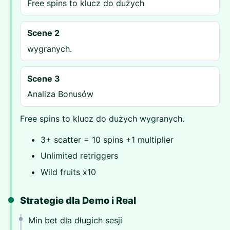
Free spins to klucz do dużych
Scene 2
wygranych.
Scene 3
Analiza Bonusów
Free spins to klucz do dużych wygranych.
3+ scatter = 10 spins +1 multiplier
Unlimited retriggers
Wild fruits x10
Strategie dla Demo i Real
Min bet dla długich sesji