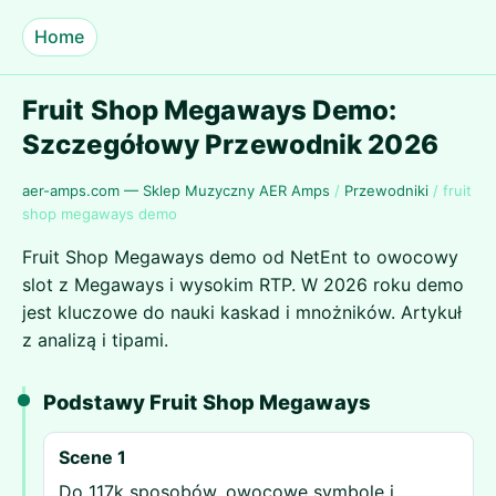
Home
Fruit Shop Megaways Demo:
Szczegółowy Przewodnik 2026
aer-amps.com — Sklep Muzyczny AER Amps
/
Przewodniki
/
fruit
shop megaways demo
Fruit Shop Megaways demo od NetEnt to owocowy
slot z Megaways i wysokim RTP. W 2026 roku demo
jest kluczowe do nauki kaskad i mnożników. Artykuł
z analizą i tipami.
Podstawy Fruit Shop Megaways
Scene 1
Do 117k sposobów, owocowe symbole i