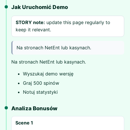
Jak Uruchomić Demo
STORY note:
update this page regularly to
keep it relevant.
Na stronach NetEnt lub kasynach.
Na stronach NetEnt lub kasynach.
Wyszukaj demo wersję
Graj 500 spinów
Notuj statystyki
Analiza Bonusów
Scene 1