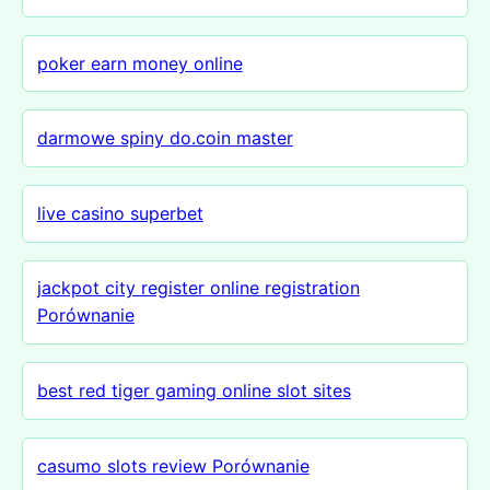
poker earn money online
darmowe spiny do.coin master
live casino superbet
jackpot city register online registration
Porównanie
best red tiger gaming online slot sites
casumo slots review Porównanie