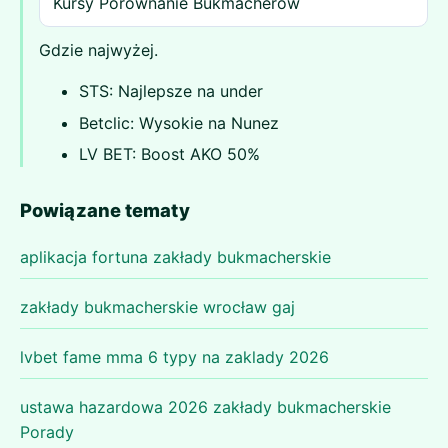
Kursy Porównanie Bukmacherów
Gdzie najwyżej.
STS: Najlepsze na under
Betclic: Wysokie na Nunez
LV BET: Boost AKO 50%
Powiązane tematy
aplikacja fortuna zakłady bukmacherskie
zakłady bukmacherskie wrocław gaj
lvbet fame mma 6 typy na zaklady 2026
ustawa hazardowa 2026 zakłady bukmacherskie
Porady