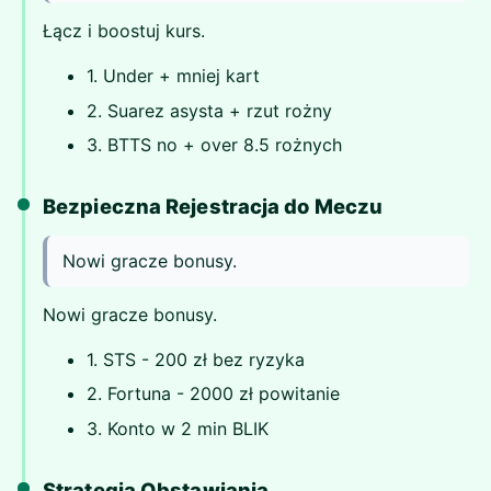
Łącz i boostuj kurs.
1. Under + mniej kart
2. Suarez asysta + rzut rożny
3. BTTS no + over 8.5 rożnych
Bezpieczna Rejestracja do Meczu
Nowi gracze bonusy.
Nowi gracze bonusy.
1. STS - 200 zł bez ryzyka
2. Fortuna - 2000 zł powitanie
3. Konto w 2 min BLIK
Strategia Obstawiania