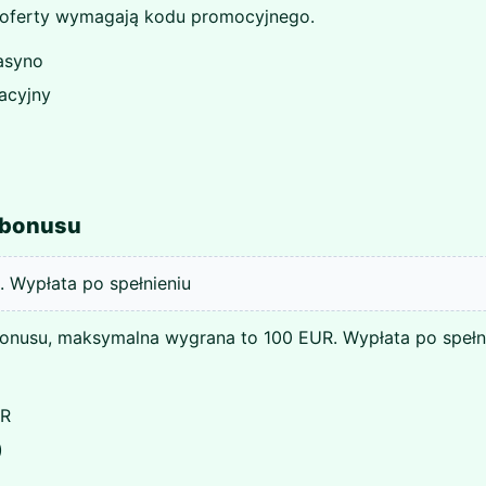
 oferty wymagają kodu promocyjnego.
asyno
racyjny
 bonusu
 Wypłata po spełnieniu
onusu, maksymalna wygrana to 100 EUR. Wypłata po speł
UR
)