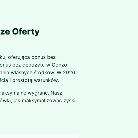
ze Oferty
ku, oferująca bonus bez
bonus bez depozytu w Gonzo
łacania własnych środków. W 2026
ścią i prostotą warunków.
 maksymalne wygrane. Nasz
zówki, jak maksymalizować zyski