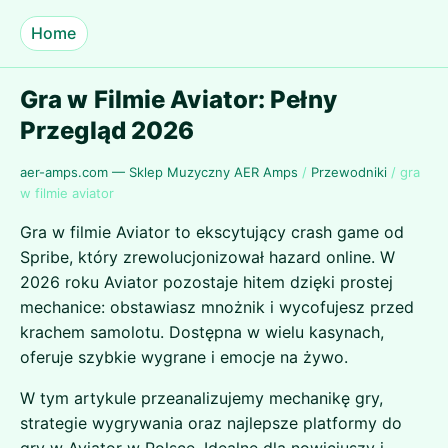
Home
Gra w Filmie Aviator: Pełny
Przegląd 2026
aer-amps.com — Sklep Muzyczny AER Amps
/
Przewodniki
/
gra
w filmie aviator
Gra w filmie Aviator to ekscytujący crash game od
Spribe, który zrewolucjonizował hazard online. W
2026 roku Aviator pozostaje hitem dzięki prostej
mechanice: obstawiasz mnożnik i wycofujesz przed
krachem samolotu. Dostępna w wielu kasynach,
oferuje szybkie wygrane i emocje na żywo.
W tym artykule przeanalizujemy mechanikę gry,
strategie wygrywania oraz najlepsze platformy do