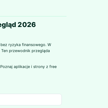
zegląd 2026
i bez ryzyka finansowego. W
r. Ten przewodnik przegląda
znaj aplikacje i strony z free