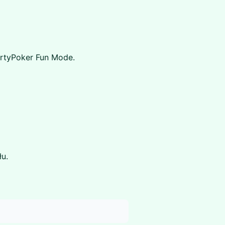
PartyPoker Fun Mode.
łu.