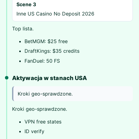
Scene 3
Inne US Casino No Deposit 2026
Top lista.
BetMGM: $25 free
DraftKings: $35 credits
FanDuel: 50 FS
Aktywacja w stanach USA
Kroki geo-sprawdzone.
Kroki geo-sprawdzone.
VPN free states
ID verify