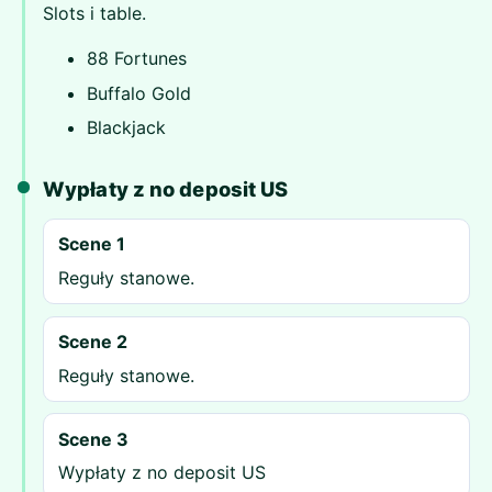
Slots i table.
88 Fortunes
Buffalo Gold
Blackjack
Wypłaty z no deposit US
Scene 1
Reguły stanowe.
Scene 2
Reguły stanowe.
Scene 3
Wypłaty z no deposit US