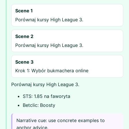
Scene 1
Porównaj kursy High League 3.
Scene 2
Porównaj kursy High League 3.
Scene 3
Krok 1: Wybór bukmachera online
Porównaj kursy High League 3.
STS: 1.85 na faworyta
Betclic: Boosty
Narrative cue: use concrete examples to
anchor advice.