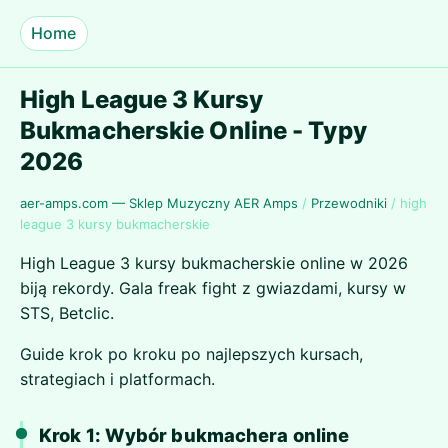
Home
High League 3 Kursy
Bukmacherskie Online - Typy
2026
aer-amps.com — Sklep Muzyczny AER Amps
/
Przewodniki
/
high
league 3 kursy bukmacherskie
High League 3 kursy bukmacherskie online w 2026
biją rekordy. Gala freak fight z gwiazdami, kursy w
STS, Betclic.
Guide krok po kroku po najlepszych kursach,
strategiach i platformach.
Krok 1: Wybór bukmachera online