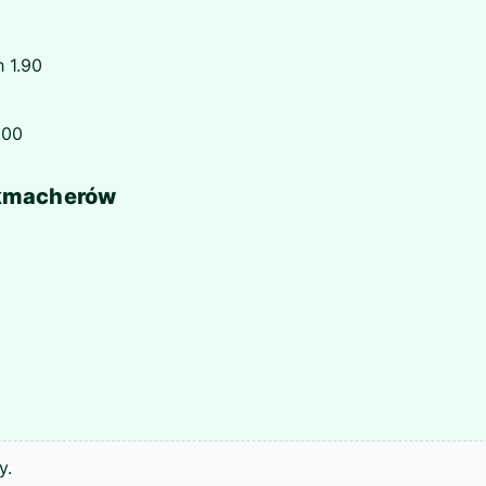
 1.90
.00
ukmacherów
y.