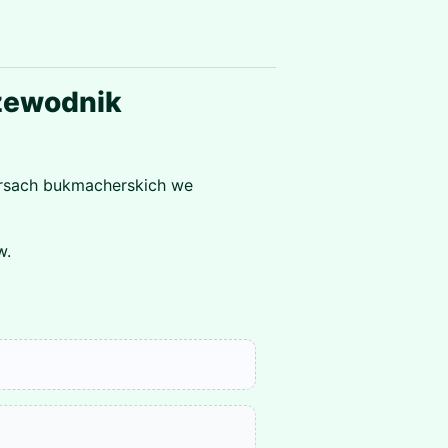
rzewodnik
ursach bukmacherskich we
w.