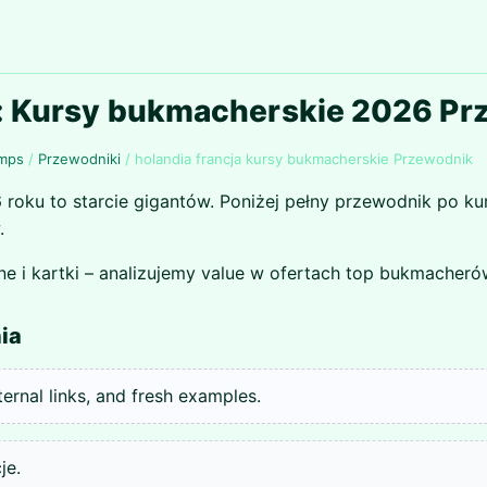
a: Kursy bukmacherskie 2026 P
Amps
/
Przewodniki
/
holandia francja kursy bukmacherskie Przewodnik
 roku to starcie gigantów. Poniżej pełny przewodnik po k
.
ne i kartki – analizujemy value w ofertach top bukmacheró
ia
nternal links, and fresh examples.
je.