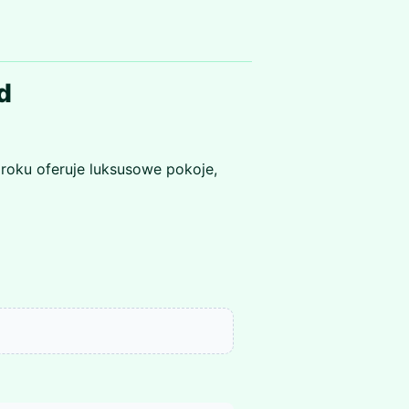
d
roku oferuje luksusowe pokoje,