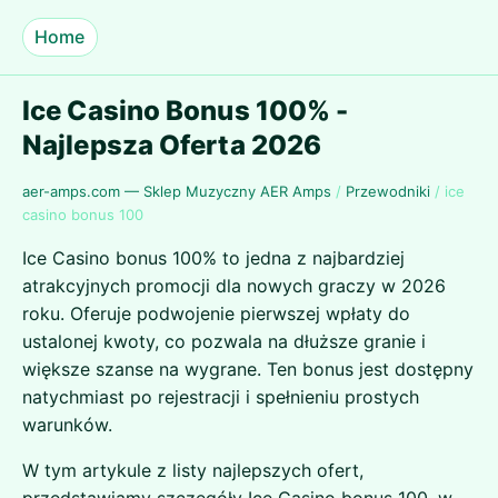
Home
Ice Casino Bonus 100% -
Najlepsza Oferta 2026
aer-amps.com — Sklep Muzyczny AER Amps
/
Przewodniki
/
ice
casino bonus 100
Ice Casino bonus 100% to jedna z najbardziej
atrakcyjnych promocji dla nowych graczy w 2026
roku. Oferuje podwojenie pierwszej wpłaty do
ustalonej kwoty, co pozwala na dłuższe granie i
większe szanse na wygrane. Ten bonus jest dostępny
natychmiast po rejestracji i spełnieniu prostych
warunków.
W tym artykule z listy najlepszych ofert,