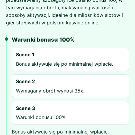
przedstawiamy szczegóły Ice Casino bonus 100, w
tym wymagania obrotu, maksymalną wartość i
sposoby aktywacji. Idealne dla miłośników slotów i
gier stołowych w polskim kasynie online.
Warunki bonusu 100%
Scene 1
Bonus aktywuje się po minimalnej wpłacie.
Scene 2
Wymagany obrót wynosi 35x.
Scene 3
Warunki bonusu 100%
Bonus aktywuje się po minimalnej wpłacie.