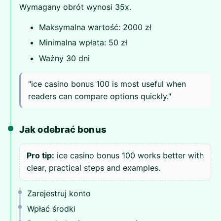
Wymagany obrót wynosi 35x.
Maksymalna wartość: 2000 zł
Minimalna wpłata: 50 zł
Ważny 30 dni
"ice casino bonus 100 is most useful when
readers can compare options quickly."
Jak odebrać bonus
Pro tip:
ice casino bonus 100 works better with
clear, practical steps and examples.
Zarejestruj konto
Wpłać środki