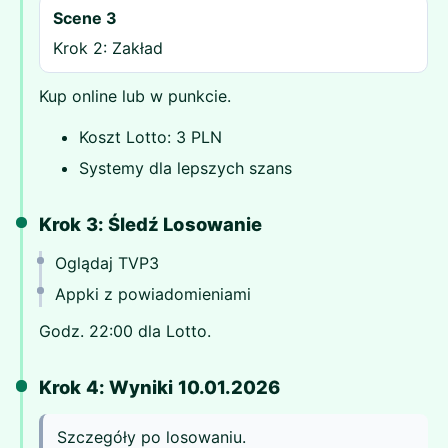
Scene 3
Krok 2: Zakład
Kup online lub w punkcie.
Koszt Lotto: 3 PLN
Systemy dla lepszych szans
Krok 3: Śledź Losowanie
Oglądaj TVP3
Appki z powiadomieniami
Godz. 22:00 dla Lotto.
Krok 4: Wyniki 10.01.2026
Szczegóły po losowaniu.