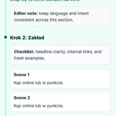
Editor note:
keep language and intent
consistent across this section.
Krok 2: Zakład
Checklist:
headline clarity, internal links, and
fresh examples.
Scene 1
Kup online lub w punkcie.
Scene 2
Kup online lub w punkcie.