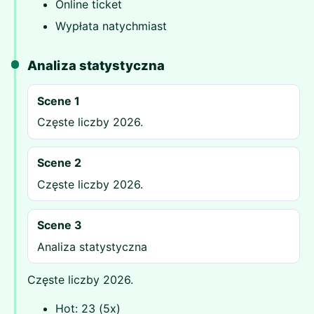
Online ticket
Wypłata natychmiast
Analiza statystyczna
Scene 1
Częste liczby 2026.
Scene 2
Częste liczby 2026.
Scene 3
Analiza statystyczna
Częste liczby 2026.
Hot: 23 (5x)