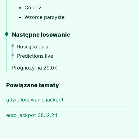
Cold: 2
Wzorce parzyste
Następne losowanie
Rosnąca pula
Predictions live
Prognozy na 29.07.
Powiązane tematy
gdzie losowanie jackpot
euro jackpot 28.12.24