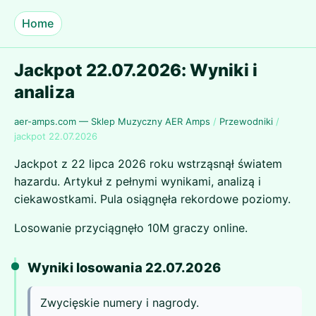
Home
Jackpot 22.07.2026: Wyniki i
analiza
aer-amps.com — Sklep Muzyczny AER Amps
/
Przewodniki
/
jackpot 22.07.2026
Jackpot z 22 lipca 2026 roku wstrząsnął światem
hazardu. Artykuł z pełnymi wynikami, analizą i
ciekawostkami. Pula osiągnęła rekordowe poziomy.
Losowanie przyciągnęło 10M graczy online.
Wyniki losowania 22.07.2026
Zwycięskie numery i nagrody.