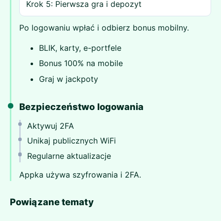
Krok 5: Pierwsza gra i depozyt
Po logowaniu wpłać i odbierz bonus mobilny.
BLIK, karty, e-portfele
Bonus 100% na mobile
Graj w jackpoty
Bezpieczeństwo logowania
Aktywuj 2FA
Unikaj publicznych WiFi
Regularne aktualizacje
Appka używa szyfrowania i 2FA.
Powiązane tematy