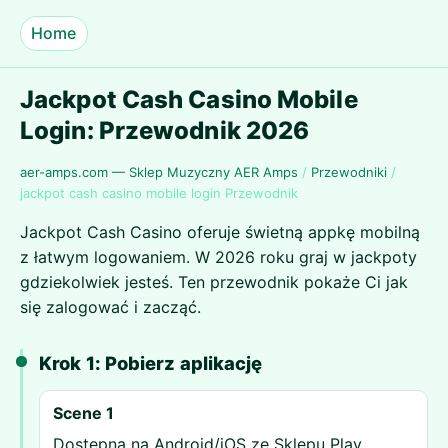
Home
Jackpot Cash Casino Mobile
Login: Przewodnik 2026
aer-amps.com — Sklep Muzyczny AER Amps
/
Przewodniki
/
jackpot cash casino mobile login Przewodnik
Jackpot Cash Casino oferuje świetną appkę mobilną
z łatwym logowaniem. W 2026 roku graj w jackpoty
gdziekolwiek jesteś. Ten przewodnik pokaże Ci jak
się zalogować i zacząć.
Krok 1: Pobierz aplikację
Scene 1
Dostępna na Android/iOS ze Sklepu Play