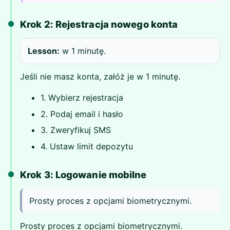
Krok 2: Rejestracja nowego konta
Lesson:
w 1 minutę.
Jeśli nie masz konta, załóż je w 1 minutę.
1. Wybierz rejestracja
2. Podaj email i hasło
3. Zweryfikuj SMS
4. Ustaw limit depozytu
Krok 3: Logowanie mobilne
Prosty proces z opcjami biometrycznymi.
Prosty proces z opcjami biometrycznymi.