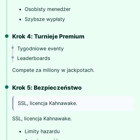
Osobisty menedżer
Szybsze wypłaty
Krok 4: Turnieje Premium
Tygodniowe eventy
Leaderboards
Compete za miliony w jackpotach.
Krok 5: Bezpieczeństwo
SSL, licencja Kahnawake.
SSL, licencja Kahnawake.
Limity hazardu