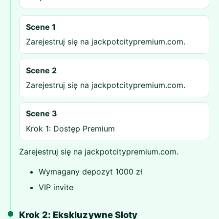
Scene 1
Zarejestruj się na jackpotcitypremium.com.
Scene 2
Zarejestruj się na jackpotcitypremium.com.
Scene 3
Krok 1: Dostęp Premium
Zarejestruj się na jackpotcitypremium.com.
Wymagany depozyt 1000 zł
VIP invite
Krok 2: Ekskluzywne Sloty