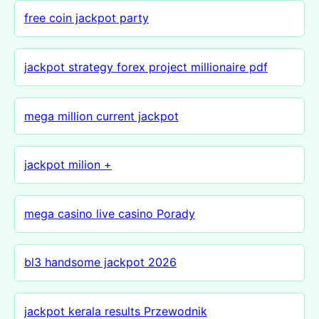
free coin jackpot party
jackpot strategy forex project millionaire pdf
mega million current jackpot
jackpot milion +
mega casino live casino Porady
bl3 handsome jackpot 2026
jackpot kerala results Przewodnik