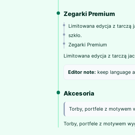
Zegarki Premium
Limitowana edycja z tarczą j
szkło.
Zegarki Premium
Limitowana edycja z tarczą jac
Editor note:
keep language an
Akcesoria
Torby, portfele z motywem 
Torby, portfele z motywem wyg