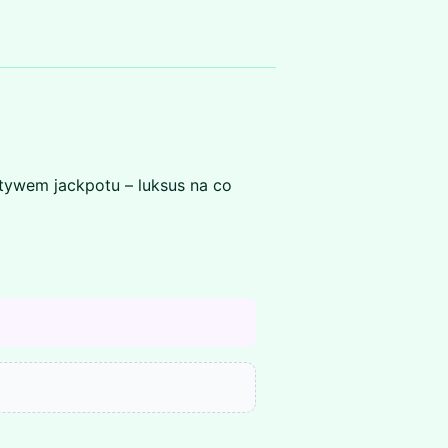
tywem jackpotu – luksus na co