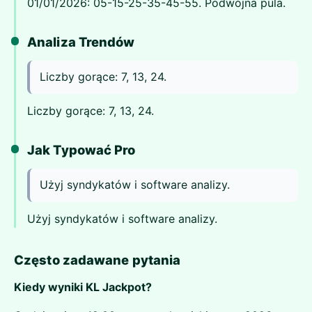
01/01/2026: 05-15-25-35-45-55. Podwójna pula.
Analiza Trendów
Liczby gorące: 7, 13, 24.
Liczby gorące: 7, 13, 24.
Jak Typować Pro
Użyj syndykatów i software analizy.
Użyj syndykatów i software analizy.
Często zadawane pytania
Kiedy wyniki KL Jackpot?