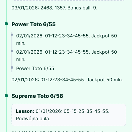
03/01/2026: 2468, 1357. Bonus ball: 9.
Power Toto 6/55
02/01/2026: 01-12-23-34-45-55. Jackpot 50
mln.
02/01/2026: 01-12-23-34-45-55. Jackpot 50
mln.
Power Toto 6/55
02/01/2026: 01-12-23-34-45-55. Jackpot 50 mln.
Supreme Toto 6/58
Lesson:
01/01/2026: 05-15-25-35-45-55.
Podwójna pula.