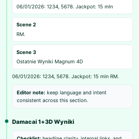
06/01/2026: 1234, 5678. Jackpot: 15 mln
Scene 2
RM.
Scene 3
Ostatnie Wyniki Magnum 4D
06/01/2026: 1234, 5678. Jackpot: 15 mln RM.
Editor note:
keep language and intent
consistent across this section.
Damacai 1+3D Wyniki
Checklist:
headline clarity, internal links, and