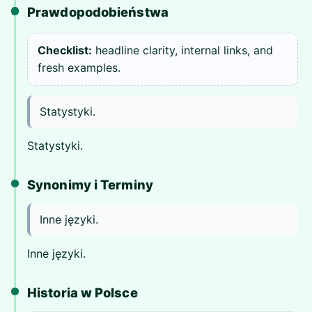
Prawdopodobieństwa
Checklist:
headline clarity, internal links, and
fresh examples.
Statystyki.
Statystyki.
Synonimy i Terminy
Inne języki.
Inne języki.
Historia w Polsce