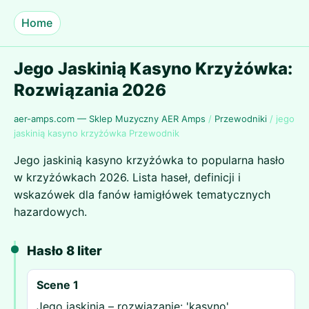
Home
Jego Jaskinią Kasyno Krzyżówka:
Rozwiązania 2026
aer-amps.com — Sklep Muzyczny AER Amps
/
Przewodniki
/
jego
jaskinią kasyno krzyżówka Przewodnik
Jego jaskinią kasyno krzyżówka to popularna hasło
w krzyżówkach 2026. Lista haseł, definicji i
wskazówek dla fanów łamigłówek tematycznych
hazardowych.
Hasło 8 liter
Scene 1
Jego jaskinią – rozwiązanie: 'kasyno'