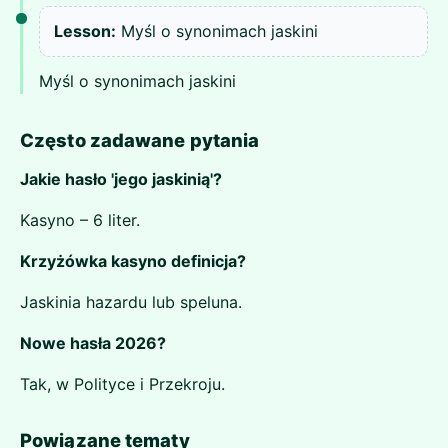
Lesson:
Myśl o synonimach jaskini
Myśl o synonimach jaskini
Często zadawane pytania
Jakie hasło 'jego jaskinią'?
Kasyno – 6 liter.
Krzyżówka kasyno definicja?
Jaskinia hazardu lub speluna.
Nowe hasła 2026?
Tak, w Polityce i Przekroju.
Powiązane tematy