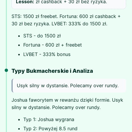
Lesson:
zł cashback + 30 zł bez ryzyka.
STS: 1500 zł freebet. Fortuna: 600 zł cashback +
30 zł bez ryzyka. LVBET: 333% do 1500 zł.
STS - do 1500 zł
Fortuna - 600 zł + freebet
LVBET - 333% bonus
Typy Bukmacherskie i Analiza
Usyk silny w dystansie. Polecamy over rundy.
Joshua faworytem w rewanżu dzięki formie. Usyk
silny w dystansie. Polecamy over rundy.
Typ 1: Joshua wygrana
Typ 2: Powyżej 8.5 rund