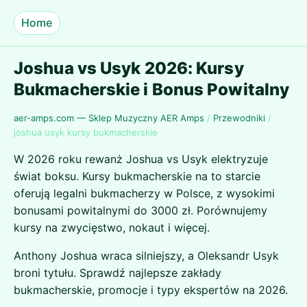
Home
Joshua vs Usyk 2026: Kursy
Bukmacherskie i Bonus Powitalny
aer-amps.com — Sklep Muzyczny AER Amps
/
Przewodniki
/
joshua usyk kursy bukmacherskie
W 2026 roku rewanż Joshua vs Usyk elektryzuje
świat boksu. Kursy bukmacherskie na to starcie
oferują legalni bukmacherzy w Polsce, z wysokimi
bonusami powitalnymi do 3000 zł. Porównujemy
kursy na zwycięstwo, nokaut i więcej.
Anthony Joshua wraca silniejszy, a Oleksandr Usyk
broni tytułu. Sprawdź najlepsze zakłady
bukmacherskie, promocje i typy ekspertów na 2026.