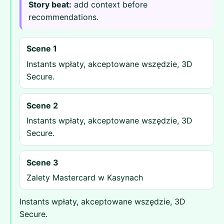
Story beat:
add context before
recommendations.
Scene 1
Instants wpłaty, akceptowane wszędzie, 3D
Secure.
Scene 2
Instants wpłaty, akceptowane wszędzie, 3D
Secure.
Scene 3
Zalety Mastercard w Kasynach
Instants wpłaty, akceptowane wszędzie, 3D
Secure.