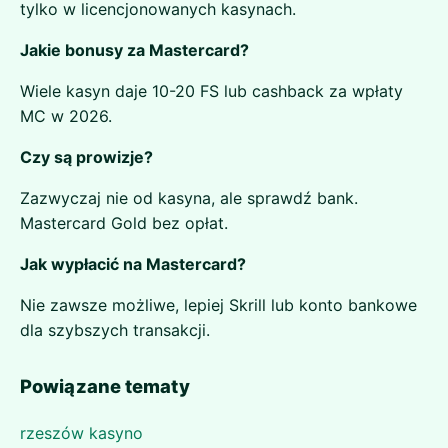
tylko w licencjonowanych kasynach.
Jakie bonusy za Mastercard?
Wiele kasyn daje 10-20 FS lub cashback za wpłaty
MC w 2026.
Czy są prowizje?
Zazwyczaj nie od kasyna, ale sprawdź bank.
Mastercard Gold bez opłat.
Jak wypłacić na Mastercard?
Nie zawsze możliwe, lepiej Skrill lub konto bankowe
dla szybszych transakcji.
Powiązane tematy
rzeszów kasyno