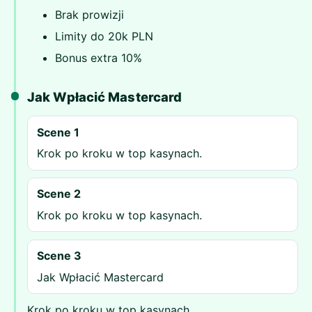
Brak prowizji
Limity do 20k PLN
Bonus extra 10%
Jak Wpłacić Mastercard
Scene 1
Krok po kroku w top kasynach.
Scene 2
Krok po kroku w top kasynach.
Scene 3
Jak Wpłacić Mastercard
Krok po kroku w top kasynach.