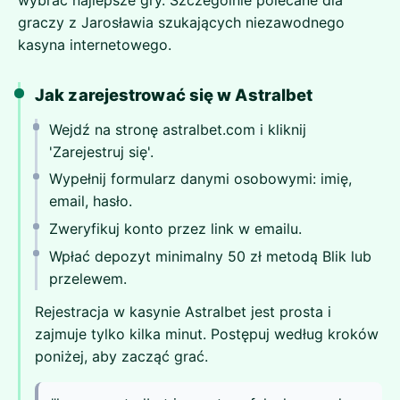
wybrać najlepsze gry. Szczególnie polecane dla
graczy z Jarosławia szukających niezawodnego
kasyna internetowego.
Jak zarejestrować się w Astralbet
Wejdź na stronę astralbet.com i kliknij
'Zarejestruj się'.
Wypełnij formularz danymi osobowymi: imię,
email, hasło.
Zweryfikuj konto przez link w emailu.
Wpłać depozyt minimalny 50 zł metodą Blik lub
przelewem.
Rejestracja w kasynie Astralbet jest prosta i
zajmuje tylko kilka minut. Postępuj według kroków
poniżej, aby zacząć grać.