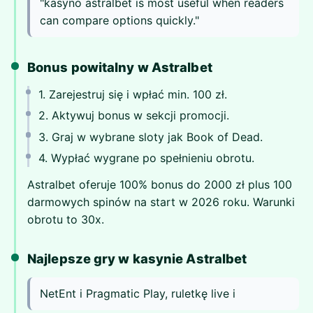
"kasyno astralbet is most useful when readers
can compare options quickly."
Bonus powitalny w Astralbet
1. Zarejestruj się i wpłać min. 100 zł.
2. Aktywuj bonus w sekcji promocji.
3. Graj w wybrane sloty jak Book of Dead.
4. Wypłać wygrane po spełnieniu obrotu.
Astralbet oferuje 100% bonus do 2000 zł plus 100
darmowych spinów na start w 2026 roku. Warunki
obrotu to 30x.
Najlepsze gry w kasynie Astralbet
NetEnt i Pragmatic Play, ruletkę live i