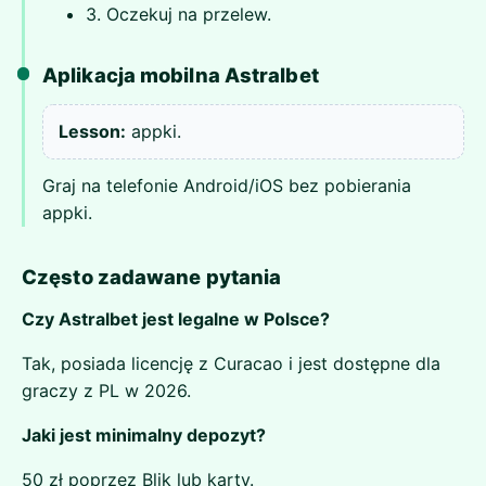
3. Oczekuj na przelew.
Aplikacja mobilna Astralbet
Lesson:
appki.
Graj na telefonie Android/iOS bez pobierania
appki.
Często zadawane pytania
Czy Astralbet jest legalne w Polsce?
Tak, posiada licencję z Curacao i jest dostępne dla
graczy z PL w 2026.
Jaki jest minimalny depozyt?
50 zł poprzez Blik lub karty.