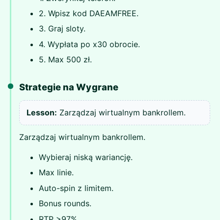
2. Wpisz kod DAEAMFREE.
3. Graj sloty.
4. Wypłata po x30 obrocie.
5. Max 500 zł.
Strategie na Wygrane
Lesson:
Zarządzaj wirtualnym bankrollem.
Zarządzaj wirtualnym bankrollem.
Wybieraj niską wariancję.
Max linie.
Auto-spin z limitem.
Bonus rounds.
RTP >97%.