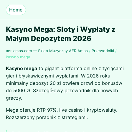
Home
Kasyno Mega: Sloty i Wypłaty z
Małym Depozytem 2026
aer-amps.com — Sklep Muzyczny AER Amps
/
Przewodniki
/
kasyno mega
Kasyno mega
to gigant platforma online z tysiącami
gier i błyskawicznymi wypłatami. W 2026 roku
minimalny depozyt 20 zł otwiera drzwi do bonusów
do 5000 zł. Szczegółowy przewodnik dla nowych
graczy.
Mega oferuje RTP 97%, live casino i kryptowaluty.
Rozszerzony poradnik z strategiami.