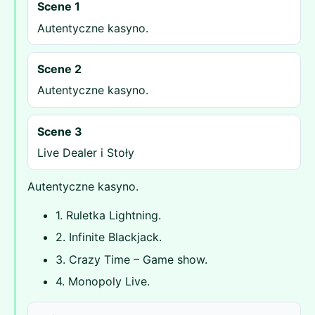
Scene 1
Autentyczne kasyno.
Scene 2
Autentyczne kasyno.
Scene 3
Live Dealer i Stoły
Autentyczne kasyno.
1. Ruletka Lightning.
2. Infinite Blackjack.
3. Crazy Time – Game show.
4. Monopoly Live.