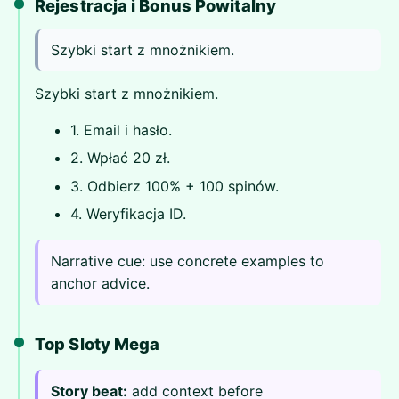
Rejestracja i Bonus Powitalny
Szybki start z mnożnikiem.
Szybki start z mnożnikiem.
1. Email i hasło.
2. Wpłać 20 zł.
3. Odbierz 100% + 100 spinów.
4. Weryfikacja ID.
Narrative cue: use concrete examples to
anchor advice.
Top Sloty Mega
Story beat:
add context before