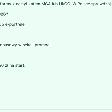
tformy z certyfikatem MGA lub UKGC. W Polsce sprawdzaj l
026?
ub e-portfele.
bonusowy w sekcji promocji.
0 zł na start.