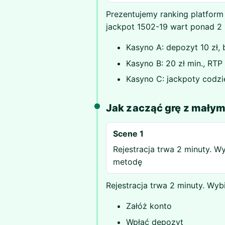
Prezentujemy ranking platform
jackpot 1502-19 wart ponad 2 
Kasyno A: depozyt 10 zł, 
Kasyno B: 20 zł min., RT
Kasyno C: jackpoty codz
Jak zacząć grę z mały
Scene 1
Rejestracja trwa 2 minuty. W
metodę
Rejestracja trwa 2 minuty. Wyb
Załóż konto
Wpłać depozyt