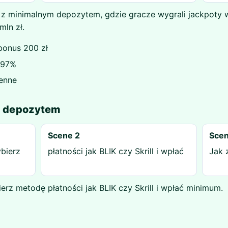
 z minimalnym depozytem, gdzie gracze wygrali jackpoty 
mln zł.
bonus 200 zł
P 97%
ienne
m depozytem
Scene 2
Scen
ybierz
płatności jak BLIK czy Skrill i wpłać
Jak 
ierz metodę płatności jak BLIK czy Skrill i wpłać minimum.