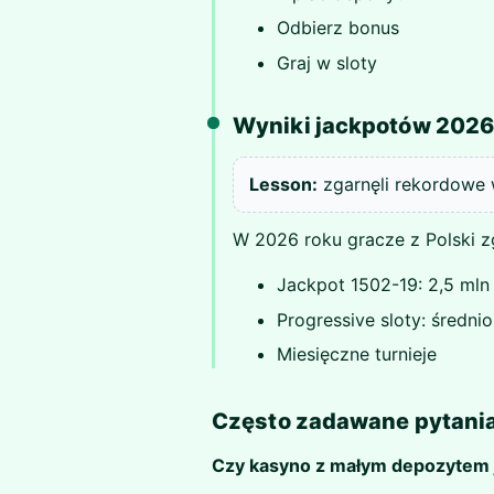
Odbierz bonus
Graj w sloty
Wyniki jackpotów 202
Lesson:
zgarnęli rekordowe
W 2026 roku gracze z Polski 
Jackpot 1502-19: 2,5 mln 
Progressive sloty: średnio
Miesięczne turnieje
Często zadawane pytani
Czy kasyno z małym depozytem 