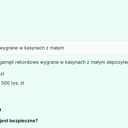
6
 wygrane w kasynach z małym
zgarnęli rekordowe wygrane w kasynach z małym depozyte
zł
 500 tys. zł
a
jest bezpieczne?