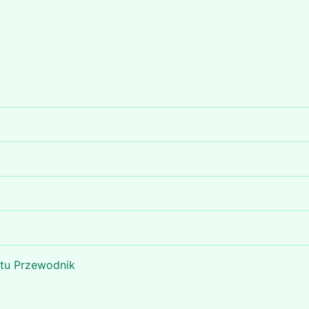
ytu Przewodnik