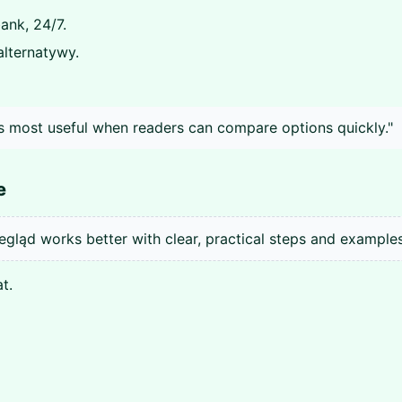
ank, 24/7.
alternatywy.
is most useful when readers can compare options quickly."
e
egląd works better with clear, practical steps and examples
t.