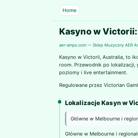
Home
Kasyno w Victorii
aer-amps.com — Sklep Muzyczny AER 
Kasyno w Victorii, Australia, to
room. Przewodnik po lokalizacji, 
poziomy i live entertainment.
Regulowane przez Victorian Gamb
Lokalizacje Kasyn w Vic
Główne w Melbourne i region
Główne w Melbourne i regional