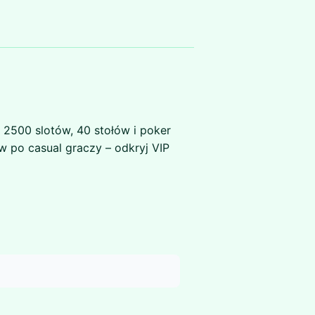
e 2500 slotów, 40 stołów i poker
ów po casual graczy – odkryj VIP