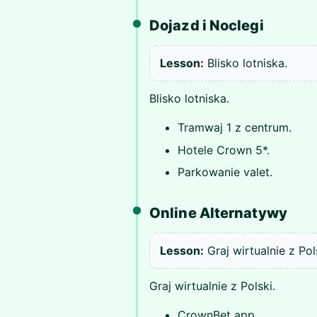
Dojazd i Noclegi
Lesson:
Blisko lotniska.
Blisko lotniska.
Tramwaj 1 z centrum.
Hotele Crown 5*.
Parkowanie valet.
Online Alternatywy
Lesson:
Graj wirtualnie z Pol
Graj wirtualnie z Polski.
CrownBet app.