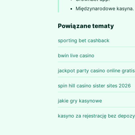
Międzynarodowe kasyna.
Powiązane tematy
sporting bet cashback
bwin live casino
jackpot party casino online gratis
spin hill casino sister sites 2026
jakie gry kasynowe
kasyno za rejestrację bez depoz