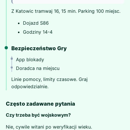
Z Katowic tramwaj 16, 15 min. Parking 100 miejsc.
Dojazd S86
Godziny 14-4
Bezpieczeństwo Gry
App blokady
Doradca na miejscu
Linie pomocy, limity czasowe. Graj
odpowiedzialnie.
Często zadawane pytania
Czy trzeba być wojskowym?
Nie, cywile witani po weryfikacji wieku.