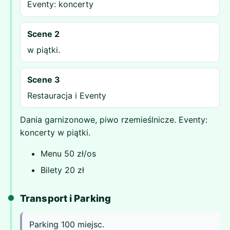
Eventy: koncerty
Scene 2
w piątki.
Scene 3
Restauracja i Eventy
Dania garnizonowe, piwo rzemieślnicze. Eventy:
koncerty w piątki.
Menu 50 zł/os
Bilety 20 zł
Transport i Parking
Parking 100 miejsc.