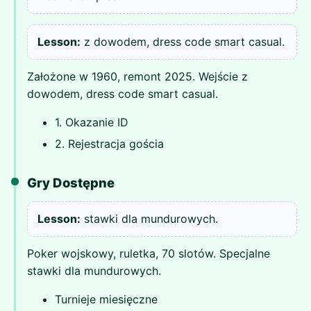
Lesson:
z dowodem, dress code smart casual.
Założone w 1960, remont 2025. Wejście z
dowodem, dress code smart casual.
1. Okazanie ID
2. Rejestracja gościa
Gry Dostępne
Lesson:
stawki dla mundurowych.
Poker wojskowy, ruletka, 70 slotów. Specjalne
stawki dla mundurowych.
Turnieje miesięczne