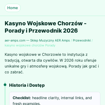
Home
Kasyno Wojskowe Chorzów -
Porady i Przewodnik 2026
aer-amps.com — Sklep Muzyczny AER Amps
/
Przewodniki
/
kasyno wojskowe chorzów Porady
Kasyno wojskowe w Chorzowie to instytucja z
tradycją, otwarta dla cywilów. W 2026 roku oferuje
unikalne gry i atmosferę wojskową. Porady jak grać i
co zabrać.
Historia i Dostęp
Checklist:
headline clarity, internal links, and
fresh examples.