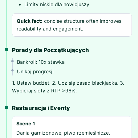
Limity niskie dla nowicjuszy
Quick fact:
concise structure often improves
readability and engagement.
Porady dla Początkujących
Bankroll: 10x stawka
Unikaj progresji
1. Ustaw budżet. 2. Ucz się zasad blackjacka. 3.
Wybieraj sloty z RTP >96%.
Restauracja i Eventy
Scene 1
Dania garnizonowe, piwo rzemieślnicze.